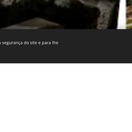
 segurança do site e para lhe
Notícias
niciativas... Ações em curso...
Empreendimentos mon