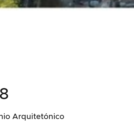
28
ónio Arquitetónico