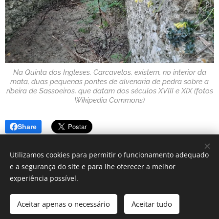
Na Quinta dos Ingleses, Carcavelos, existem, no interior da
mata, duas pequenas pontes de alvenaria de pedra sobre a
ribeira de Sassoeiros, que datam dos séculos XVIII e XIX (fotos
Wikipedia Commons)
Share
Utilizamos cookies para permitir o funcionamento adequado
e a segurança do site e para lhe oferecer a melhor
experiência possível.
2019 Fórum do Património | Todos os direitos reservados.
Aceitar apenas o necessário
Aceitar tudo
Cookies