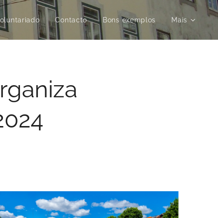
oluntariado
Contacto
Bons exemplos
Mais
rganiza
2024