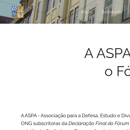
Início
Sobre nós
A ASPA
o F
A ASPA - Associação para a Defesa, Estudo e Div
ONG subscritoras da
Declaração Final do F
ó
rum 