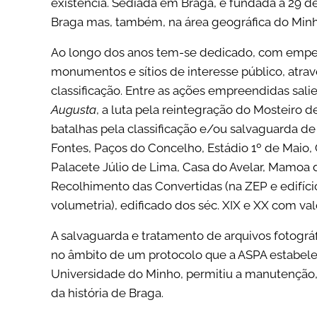
existência. Sediada em Braga, e fundada a 29 de
Braga mas, também, na área geográfica do Minh
Ao longo dos anos tem-se dedicado, com empen
monumentos e sítios de interesse público, atrav
classificação. Entre as ações empreendidas sal
Augusta
, a luta pela reintegração do Mosteiro 
batalhas pela classificação e/ou salvaguarda d
Fontes, Paços do Concelho, Estádio 1º de Maio
Palacete Júlio de Lima, Casa do Avelar, Mamoa 
Recolhimento das Convertidas (na ZEP e edifíci
volumetria), edificado dos séc. XIX e XX com valo
A salvaguarda e tratamento de arquivos fotográfi
no âmbito de um protocolo que a ASPA estabel
Universidade do Minho, permitiu a manutenção, 
da história de Braga.