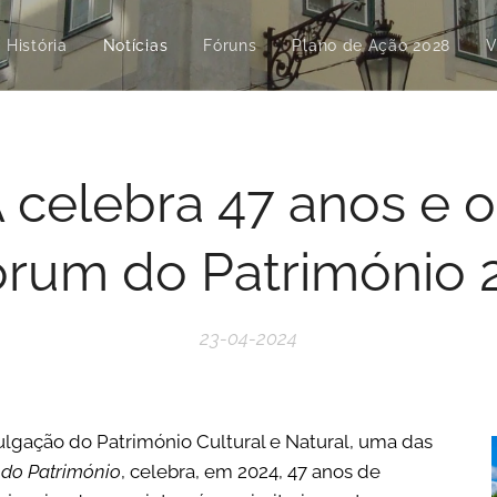
História
Notícias
Fóruns
Plano de Ação 2028
V
 celebra 47 anos e o
órum do Património 
23-04-2024
ulgação do Património Cultural e Natural, uma das
do Patrim
ó
nio
, celebra, em 2024, 47 anos de