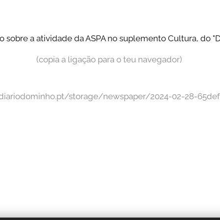
 sobre a atividade da ASPA no suplemento Cultura, do "D
(copia a ligação para o teu navegador)
diariodominho.pt/storage/newspaper/2024-02-28-65de