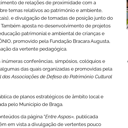
ecimento de relações de proximidade com a
bre temas relativos ao património e ambiente,
icais), e divulgação de tomadas de posição junto do
is. Também aposta no desenvolvimento de projetos
 educação patrimonial e ambiental de crianças e
ÓNIO, promovido pela Fundação Bracara Augusta,
ação da vertente pedagógica.
inúmeras conferências, simpósios, colóquios e
l, algumas das quais organizadas e promovidas pela
 das Associações de Defesa do Patrim
ó
nio Cultural
ública de planos estratégicos de âmbito local e
ada pelo Município de Braga.
onteúdos da página "
Entre Aspas»,
publicada
têm em vista a divulgação de vertentes pouco