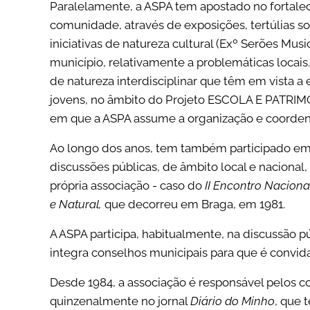
Paralelamente, a ASPA tem apostado no fortal
comunidade, através de exposições, tertúlias so
iniciativas de natureza cultural (Exº Serões Mus
município, relativamente a problemáticas loca
de natureza interdisciplinar que têm em vista a
jovens, no âmbito do Projeto ESCOLA E PATRIM
em que a ASPA assume a organização e coorden
Ao longo dos anos, tem também participado em 
discussões públicas, de âmbito local e naciona
própria associação - caso do
II
Encontro Nacional
e Natural,
que decorreu em Braga, em 1981.
A ASPA participa, habitualmente, na discussão p
integra conselhos municipais para que é convid
Desde 1984, a associação é responsável pelos c
quinzenalmente no jornal
Di
ário do Minho
, que 