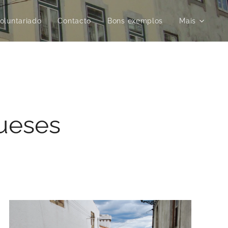
oluntariado
Contacto
Bons exemplos
Mais
gueses