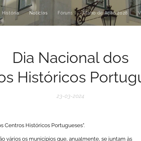
História
Notícias
Fóruns
Plano de Ação 2028
V
Dia Nacional dos
os Históricos Portu
23-03-2024
os Centros Históricos Portugueses".
o vários os municípios que, anualmente, se juntam às